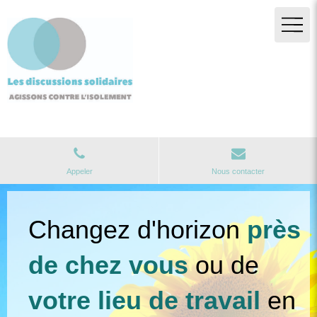
Association sociale et solidaire à Paris
Appeler
Nous contacter
Changez d'horizon
près
de chez vous
ou de
votre lieu de travail
en